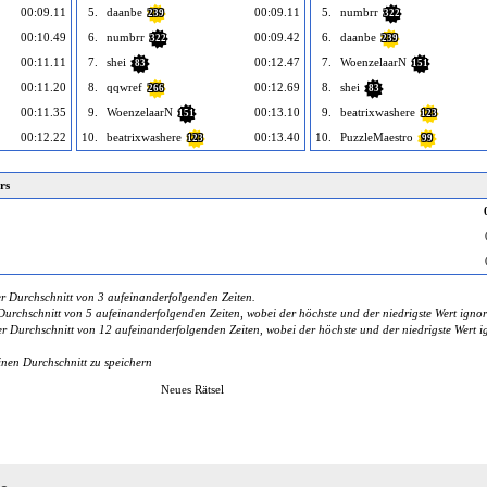
00:09.11
5.
daanbe
00:09.11
5.
numbrr
239
322
00:10.49
6.
numbrr
00:09.42
6.
daanbe
322
239
00:11.11
7.
shei
00:12.47
7.
WoenzelaarN
83
151
00:11.20
8.
qqwref
00:12.69
8.
shei
266
83
00:11.35
9.
WoenzelaarN
00:13.10
9.
beatrixwashere
151
123
00:12.22
10.
beatrixwashere
00:13.40
10.
PuzzleMaestro
123
99
rs
r Durchschnitt von 3 aufeinanderfolgenden Zeiten.
urchschnitt von 5 aufeinanderfolgenden Zeiten, wobei der höchste und der niedrigste Wert ignor
 Durchschnitt von 12 aufeinanderfolgenden Zeiten, wobei der höchste und der niedrigste Wert ig
inen Durchschnitt zu speichern
Neues Rätsel