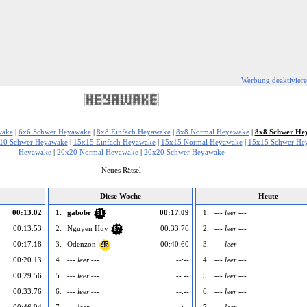
Werbung deaktivier
wake
|
6x6 Schwer Heyawake
|
8x8 Einfach Heyawake
|
8x8 Normal Heyawake
|
8x8 Schwer He
10 Schwer Heyawake
|
15x15 Einfach Heyawake
|
15x15 Normal Heyawake
|
15x15 Schwer He
Heyawake
|
20x20 Normal Heyawake
|
20x20 Schwer Heyawake
Neues Rätsel
Diese Woche
Heute
00:13.02
1.
gabobr
00:17.09
1.
--- leer ---
51
00:13.53
2.
Nguyen Huy
00:33.76
2.
--- leer ---
67
00:17.18
3.
Odenzon
00:40.60
3.
--- leer ---
45
00:20.13
4.
--- leer ---
--:--
4.
--- leer ---
00:29.56
5.
--- leer ---
--:--
5.
--- leer ---
00:33.76
6.
--- leer ---
--:--
6.
--- leer ---